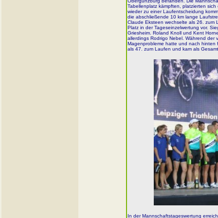
Obergünzburg befanden. Die Mannschaft
Tabellenplatz kämpften, platzierten sich
wieder zu einer Laufentscheidung komm
die abschließende 10 km lange Laufstrec
Claude Eksteen wechselte als 26. zum La
Platz in der Tageseinzelwertung vor. S
Griesheim. Roland Knoll und Kent Horne
allerdings Rodrigo Nebel. Während der 
Magenprobleme hatte und nach hinten fi
als 47. zum Laufen und kam als Gesamt 2
In der Mannschaftstageswertung erreich