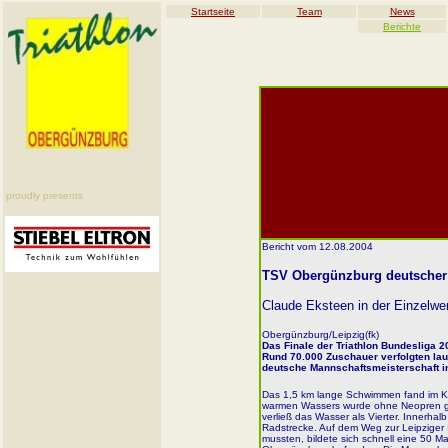
Startseite
Team
News
Berichte
proudly presents
Bericht vom 12.08.2004
TSV Obergünzburg deutscher
Claude Eksteen in der Einzelwe
Obergünzburg/Leipzig(fk)
Das Finale der Triathlon Bundesliga 2
Rund 70.000 Zuschauer verfolgten la
deutsche Mannschaftsmeisterschaft in
Das 1,5 km lange Schwimmen fand im Kul
warmen Wassers wurde ohne Neopren ge
verließ das Wasser als Vierter. Innerhal
Radstrecke. Auf dem Weg zur Leipziger
mussten, bildete sich schnell eine 50 M