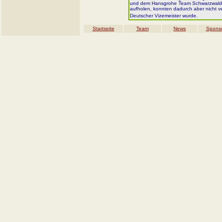
und dem Hansgrohe Team Schwarzwald. D
aufholen, konnten dadurch aber nicht 
Deutscher Vizemeister wurde.
Startseite
Team
News
Spons