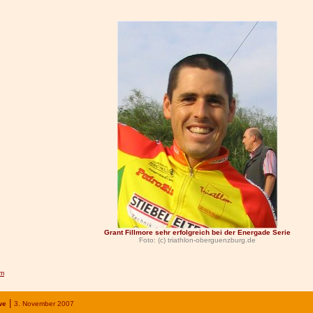
Grant Fillmore sehr erfolgreich bei der Energade Serie
Foto: (c) triathlon-oberguenzburg.de
om
|
we
3. November
200
7