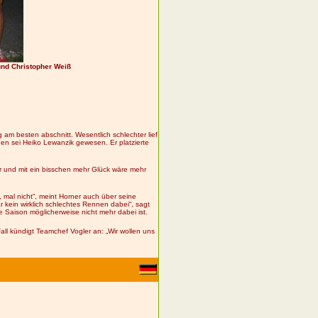
und Christopher Weiß
 am besten abschnitt. Wesentlich schlechter lief
nnen sei Heiko Lewanzik gewesen. Er platzierte
er und mit ein bisschen mehr Glück wäre mehr
, mal nicht“, meint Horner auch über seine
 kein wirklich schlechtes Rennen dabei“, sagt
e Saison möglicherweise nicht mehr dabei ist.
Fall kündigt Teamchef Vogler an: „Wir wollen uns