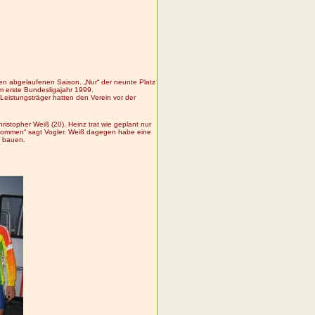
ben abgelaufenen Saison. „Nur“ der neunte Platz
m erste Bundesligajahr 1999.
 Leistungsträger hatten den Verein vor der
istopher Weiß (20). Heinz trat wie geplant nur
u kommen“ sagt Vogler. Weiß dagegen habe eine
u bauen.