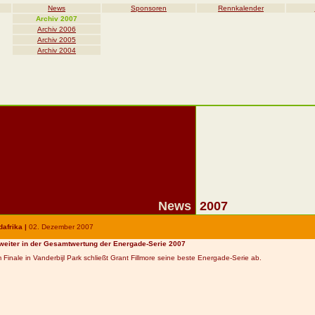
News
Sponsoren
Rennkalender
Archiv 2007
Archiv 2006
Archiv 2005
Archiv 2004
News
2007
dafrika |
02. Dezemb
er
200
7
Zweiter in der Gesamtwertung der Energade-Serie 2007
m Finale in Vanderbijl Park schließt Grant Fillmore seine beste Energade-Serie ab.