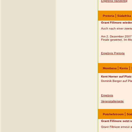
Ergebnis Vanderbijl
|
Pretoria
Südafrika
Grant Fillmore wiede
Auch nach einer zweiwö
Am 2. Dezember 2007 f
Finale gewertet. Im Mo
Ergebnis Pretoria
|
|
Mombasa
Kenia
Kent Horner auf Platz
Dominik Berger auf Pla
Ergebnis
Veranstalterseite
|
Potchefstroom
Süd
Grant Fillmore setzt 
Grant Fillmore erneut 