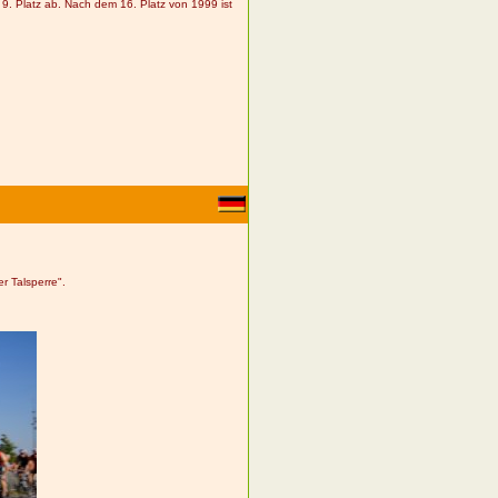
. Platz ab. Nach dem 16. Platz von 1999 ist
r Talsperre".