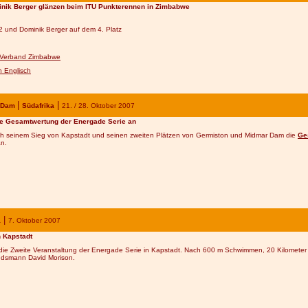
inik Berger glänzen beim ITU Punkterennen in Zimbabwe
 2 und Dominik Berger auf dem 4. Platz
on Verband Zimbabwe
n Englisch
|
|
r Dam
Südafrika
21. / 28. Oktober
200
7
die Gesamtwertung der Energade Serie an
nach seinem Sieg von Kapstadt und seinen zweiten Plätzen von Germiston und Midmar Dam die
Ge
an.
|
a
7. Oktober
200
7
n Kapstadt
 die Zweite Veranstaltung der Energade Serie in Kapstadt. Nach 600 m Schwimmen, 20 Kilometer
andsmann David Morison.