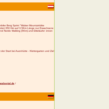
nbike Berg Sprint "Walser Mountainbike
enhütte) 350 Hm auf 3,5Km Länge nur Erwachsene
und Nordic Walking (5Km) und Eliteläufer -innen
er Start bei Auenhütte - Klettergarten und Ziel
walsertal.de
/