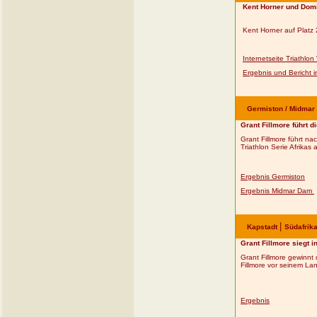
Kent Horner und Dom
Kent Horner auf Platz
Internetseite Triathl
Ergebnis und Bericht i
Germiston / Midma
Grant Fillmore führt 
Grant Fillmore führt 
Triathlon Serie Afrikas 
Ergebnis Germiston
Ergebnis Midmar Dam
|
Kapstadt
Südafrik
Grant Fillmore siegt i
Grant Fillmore gewinnt
Fillmore vor seinem L
Ergebnis