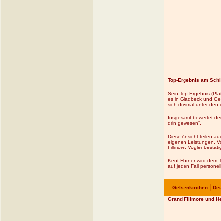
Top-Ergebnis am Schl
Sein Top-Ergebnis (Plat
es in Gladbeck und Gels
sich dreimal unter den
Insgesamt bewertet der
drin gewesen“.
Diese Ansicht teilen au
eigenen Leistungen. Vo
Fillmore. Vogler bestä
Kent Horner wird dem Te
auf jeden Fall persone
|
Gelsenkirchen
Deu
Grand Fillmore und H