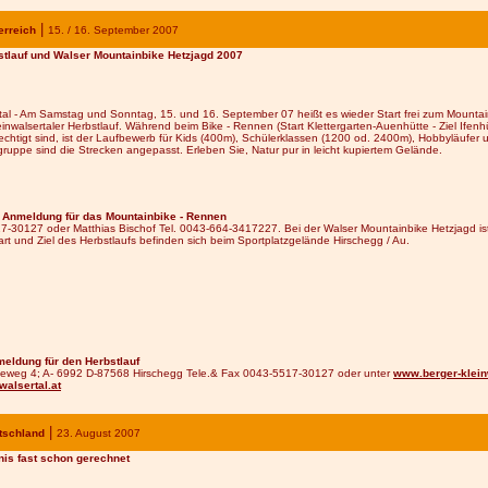
|
erreich
15. / 16.
September 200
7
stlauf und Walser Mountainbike Hetzjagd 2007
rtal - Am Samstag und Sonntag, 15. und 16. September 07 heißt es wieder Start frei zum Mountai
inwalsertaler Herbstlauf. Während beim Bike - Rennen (Start Klettergarten-Auenhütte - Ziel If
echtigt sind, ist der Laufbewerb für Kids (400m), Schülerklassen (1200 od. 2400m), Hobbyläufer 
sgruppe sind die Strecken angepasst. Erleben Sie, Natur pur in leicht kupiertem Gelände.
Anmeldung für das Mountainbike - Rennen
7-30127 oder Matthias Bischof Tel. 0043-664-3417227. Bei der Walser Mountainbike Hetzjagd ist d
Start und Ziel des Herbstlaufs befinden sich beim Sportplatzgelände Hirschegg / Au.
eldung für den Herbstlauf
leweg 4; A- 6992 D-87568 Hirschegg Tele.& Fax 0043-5517-30127 oder unter
www.berger-klein
alsertal.at
|
tschland
23
. August 200
7
nis fast schon gerechnet