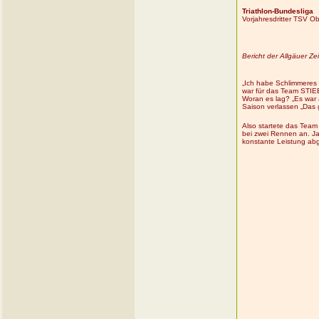
Triathlon-Bundesliga
Vorjahresdritter TSV 
Bericht der Allgäuer Z
„Ich habe Schlimmeres 
war für das Team STIE
Woran es lag? „Es war a
Saison verlassen „Das g
Also startete das Team
bei zwei Rennen an. Ja
konstante Leistung abge