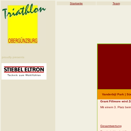
Startseite
Team
proudly presents
Vanderbijl Park | Sü
Grant Fillmore wird 
Mit einem 3. Platz bei
Gesamtwertung