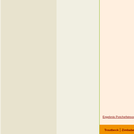
Ergebnis Potchefstro
|
Troutbeck
Zimbab