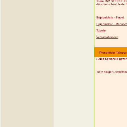
Team TSV STIEBEL ELTR
dies das schlechteste 
Ergebnisliste - Einzel
Ergebnisliste - Mannsch
Tabelle
Veranstalterseite
Thuesfelder Talsper
Heiko Lewanzik gewin
Trotz einiger Extrakil