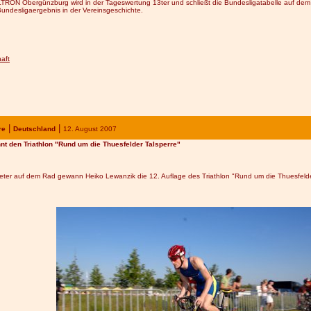
ON Obergünzburg wird in der Tageswertung 13ter und schließt die Bundesligatabelle auf dem 9
Bundesligaergebnis in der Vereinsgeschichte.
aft
|
|
re
Deutschland
12
. August 200
7
nt den Triathlon "Rund um die
Thuesfelder Talsperre"
ometer auf dem Rad gewann Heiko Lewanzik die 12. Auflage des Triathlon "Rund um die Thuesfelde