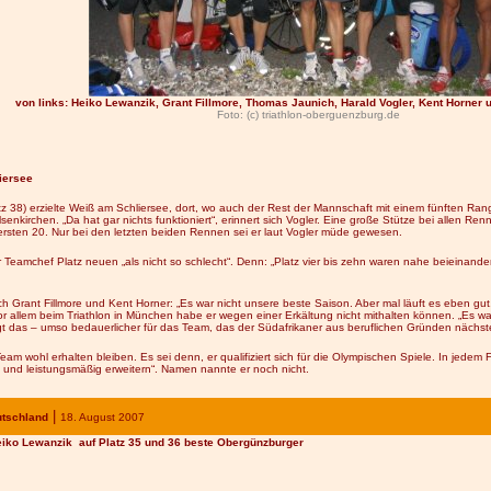
von links: Heiko Lewanzik, Grant Fillmore, Thomas Jaunich, Harald Vogler, Kent Horner 
Foto: (c) triathlon-oberguenzburg.de
iersee
z 38) erzielte Weiß am Schliersee, dort, wo auch der Rest der Mannschaft mit einem fünften Rang
enkirchen. „Da hat gar nichts funktioniert“, erinnert sich Vogler. Eine große Stütze bei allen Re
 ersten 20. Nur bei den letzten beiden Rennen sei er laut Vogler müde gewesen.
 Teamchef Platz neuen „als nicht so schlecht“. Denn: „Platz vier bis zehn waren nahe beieinand
ch Grant Fillmore und Kent Horner: „Es war nicht unsere beste Saison. Aber mal läuft es eben gut
r allem beim Triathlon in München habe er wegen einer Erkältung nicht mithalten können. „Es war
tigt das – umso bedauerlicher für das Team, das der Südafrikaner aus beruflichen Gründen nächst
am wohl erhalten bleiben. Es sei denn, er qualifiziert sich für die Olympischen Spiele. In jedem 
ll und leistungsmäßig erweitern“. Namen nannte er noch nicht.
|
tschland
18
. August 200
7
eiko Lewanzik auf Platz 35 und 36 beste Obergünzburger