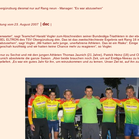
Obergünzburg diesmal nur auf Rang neun - Manager: “Es war abzusehen“
|
dec
eitung vom 23. August 2007
|
erwartet“, sagt Teamchef Harald Vogler zum Abschneiden seiner Bundesliga-Triathleten in der e
BEL ELTRON des TSV Obergünzburg drin. Das ist das zweitschlechteste Ergebnis seit Rang 16 i
bzusehen“, sagt Vogler. „Wir hatten sehr junge, unerfahrene Athleten. Das ist ein Risiko“. Einige
eschah kurzfristig und wir hatten keine Chance mehr zu reagieren“, so Vogler.
 nur zu Sechst und mit den jungen Athleten Thomas Jaunich (21 Jahre), Patrick Heinz (18) und Chr
unich absolvierte die ganze Saison. „Aber beide brauchen noch Zeit, um auf Erstliga-Niveau z
liefert. „Es war ein gutes Jahr für ihn, um reinzukommen und zu lernen. Unser Ziel ist, auf ihn z