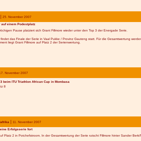
|
25. November
200
7
r auf einem Podestplatz
chigen Pause platziert sich Grant Fillmore wieder unter den Top 3 der Energade Serie.
indet das Finale der Serie in Vaal Pukke / Provinz Gauteng statt. Für die Gesamtwertung werde
ment liegt Grant Fillmore auf Platz 2 der Serienwertung.
17. November
200
7
 3 beim ITU Triathlon African Cup
in Mombasa
tz 8
|
afrika
11. November
200
7
seine Erfolgsserie fort
auf Platz 2 in Potchefstroom. In der Gesamtwertung der Serie rutscht Fillmore hinter Sander Berk/