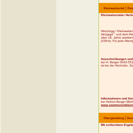
|
Kleinwalsertal
Öst
Kleinwalsertaler Herb
Hirschegg / Kleinwalse
Hetzjagd " und dem Kle
über 18. Jahre startber
(10Km). Für jede Alter
Ausschreibungen und 
bei H. Berger 0043-551
ist bei der Ifenhütte. 
Informationen und Anm
bei Helmut Berger Müh
www.sportvereinkleinw
|
Obergünzburg
Deu
Mit schlechtem Ergeb