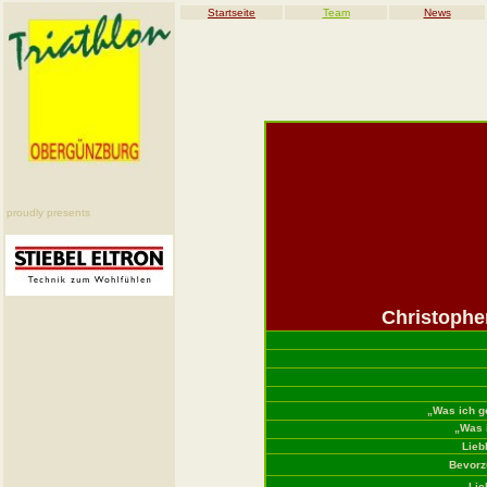
Startseite
Team
News
proudly presents
Christophe
„Was ich g
„Was 
Lieb
Bevorz
Lie