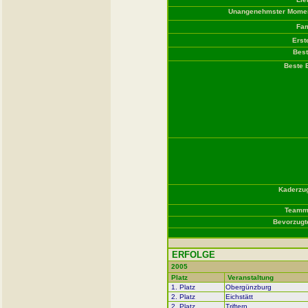
Unangenehmster Momen
Fam
Erst
Bes
Beste 
Kaderzug
Teammi
Bevorzugt
ERFOLGE
2005
Platz
Veranstaltung
1. Platz
Obergünzburg
2. Platz
Eichstätt
2. Platz
Triftern