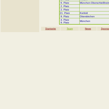
6. Platz
München-Oberschleißhei
2. Platz
2. Platz
21. Platz
Krefeld
9. Platz
Otterskirchen
4. Platz
München
9. Platz
Startseite
Team
News
Spons