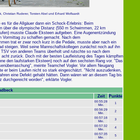
k, Christian Ruderer, Torsten Abel und Erhard Wolfaardt
es für die Allgäuer dann ein Schock-Erlebnis: Beim
on über die olympische Distanz (550 m Schwimmen, 22 km
aufen) musste Claude Eksteen aufgeben. Eine Augenentzündung
am Vormittag zu schaffen gemacht. Nach dem
en trat er zwar noch kurz in die Pedale, musste aber nach ein
d steigen. Weil seine Mannschaftskollegen zunächst noch auf ihn
r TSV von anderen Teams überholt und rutschte so nach dem
z acht zurück. Doch mit der besten Laufleistung des Tages kämpften
ohne den laufstarken Eksteen) noch auf den sechsten Rang vor. "Das
senüberraschung", meinte Teamchef Vogler. Vor allem Neugang
e er beim Laufen nicht so stark eingeschätzt. "Nicht auszudenken,
ahren eine Defekt gehabt hätten. Dann wären wir an diesem Tag bis
z durchgereicht worden", erklärte Vogler.
adbeck
Zeit
Punkte
00:55:28
1
Min.
00:56:29
2
Min.
00:57:16
3
Min.
00:57:32
4
Min.
00:57:35
5
Min.