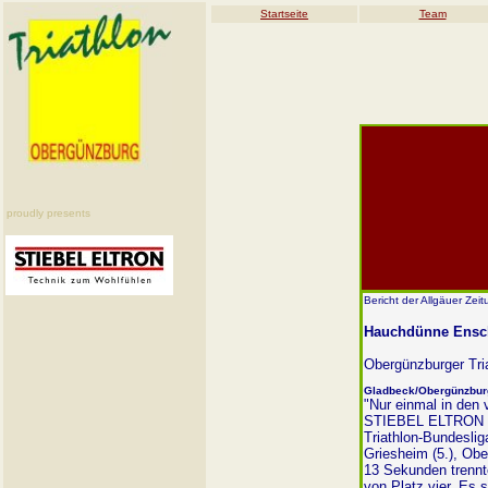
Startseite
Team
proudly presents
Bericht der Allgäuer Ze
Hauchdünne Ensc
Obergünzburger Tri
Gladbeck/Obergünzbur
"Nur einmal in den
STIEBEL ELTRON Ob
Triathlon-Bundesli
Griesheim (5.), Obe
13 Sekunden trennt
von Platz vier. Es