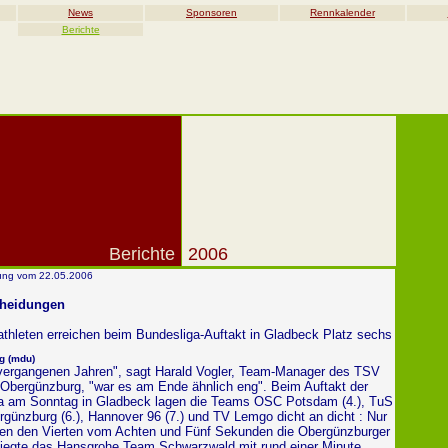
News
Sponsoren
Rennkalender
Berichte
Berichte
2006
itung vom 22.05.2006
heidungen
athleten erreichen beim Bundesliga-Auftakt in Gladbeck Platz sechs
g (mdu)
 vergangenen Jahren", sagt Harald Vogler, Team-Manager des TSV
ergünzburg, "war es am Ende ähnlich eng". Beim Auftakt der
ga am Sonntag in Gladbeck lagen die Teams OSC Potsdam (4.), TuS
rgünzburg (6.), Hannover 96 (7.) und TV Lemgo dicht an dicht : Nur
en den Vierten vom Achten und Fünf Sekunden die Obergünzburger
 siegte das Hansgrohe Team Schwarzwald mit rund einer Minute