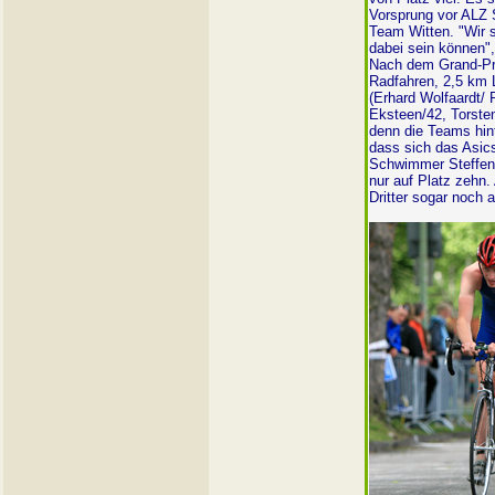
Vorsprung vor ALZ 
Team Witten. "Wir s
dabei sein können"
Nach dem Grand-Pr
Radfahren, 2,5 km L
(Erhard Wolfaardt/ 
Eksteen/42, Torste
denn die Teams hint
dass sich das Asic
Schwimmer Steffen J
nur auf Platz zehn.
Dritter sogar noch a