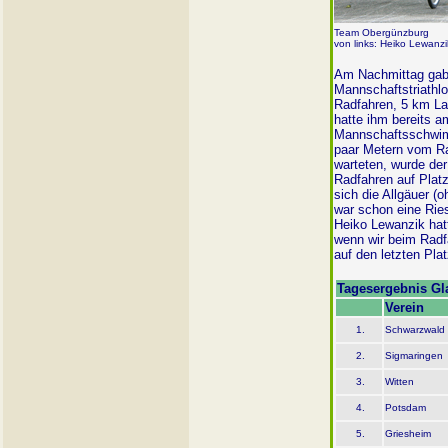
Team Obergünzburg
von links: Heiko Lewanzi
Am Nachmittag gab 
Mannschaftstriathl
Radfahren, 5 km L
hatte ihm bereits 
Mannschaftsschwimm
paar Metern vom Ra
warteten, wurde de
Radfahren auf Plat
sich die Allgäuer (
war schon eine Rie
Heiko Lewanzik hatt
wenn wir beim Radf
auf den letzten Plat
Tagesergebnis Gl
Verein
1.
Schwarzwald
2.
Sigmaringen
3.
Witten
4.
Potsdam
5.
Griesheim