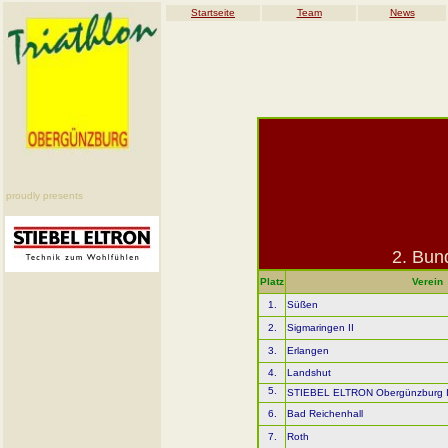
Startseite
Team
News
proudly presents
2. Bun
Platz
Verein
1.
Süßen
2.
Sigmaringen II
3.
Erlangen
4.
Landshut
5.
STIEBEL ELTRON Obergünzburg I
6.
Bad Reichenhall
7.
Roth