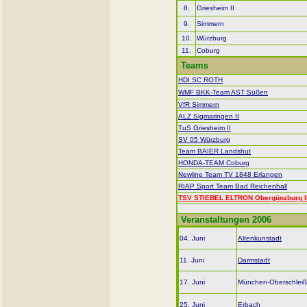
8.
Griesheim II
9.
Simmern
10.
Würzburg
11.
Coburg
Teams
HDI SC ROTH
WMF BKK-Team AST Süßen
VfR Simmern
ALZ Sigmaringen II
TuS Griesheim II
SV 05 Würzburg
Team BAIER Landshut
HONDA-TEAM Coburg
Newline Team TV 1848 Erlangen
RIAP Sport Team Bad Reichenhall
TSV STIEBEL ELTRON Obergünzburg I
Veranstaltungen 2006
04
. Juni
Altenkunstadt
11. Juni
Darmstadt
17. Juni
München-Oberschlei
25. Juni
Erbach