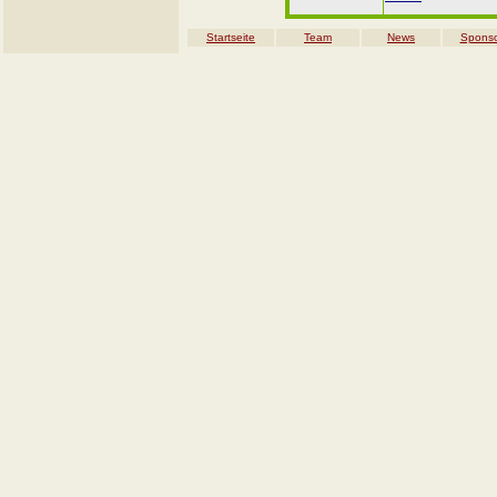
Startseite
Team
News
Spons