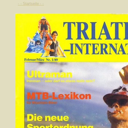
Startseite
< <
< <